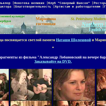
льклор
|
Фонотека великих
|
Клуб "Северный Шансон"
|
Рестор
актора
|
Благотворительность
|
Артистам и работодателям
|
Г
еменной культуре
Маринина
St. Petersburg Modern
ербурга
Northern 
гостинная
йМотив
English ve
ца посвящается светлой памяти
Наташи Шолоховой
и Мари
*
рагменты из фильма "Александр Лобановский на вечере ба
Заказывайте на DVD.