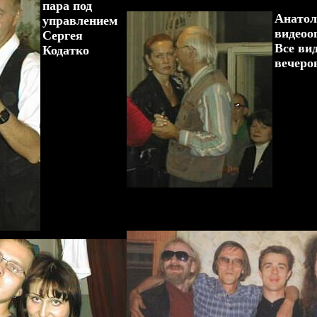
пара под
Анатол
управлением
видеоо
Сергея
Все ви
Кодатко
вечеров