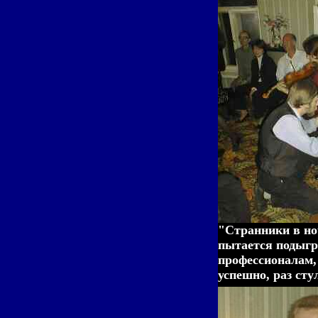
"Странники в ноч
пытается подыг
профессионалам, 
успешно, раз сту