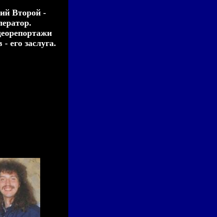
ий Второй -
ператор.
деорепортажи
 - его заслуга.