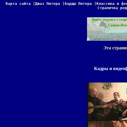
Карта сайта
|
Джаз Питера
|
Барды Питера
|
Классика и фо
Страничка ред
Видео журнал о совр
Санкт-Пет
Северны
Эта страни
Кадры и видеоф