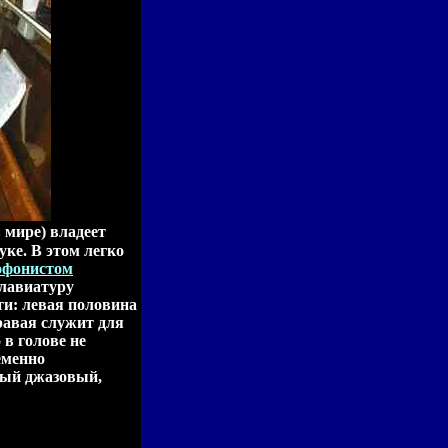
в мире) владеет
уке. В этом легко
софонистом
клавиатуру
ти: левая половина
равая служит для
 в голове не
еменно
ный джазовый,