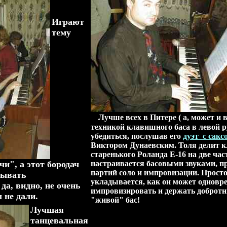
Играют
тему
Лучше всех в Питере ( а, может и 
техникой клавишного баса в левой р
убедиться, послушав его
дуэт с сак
Виктором Дунаевским. Толя делит 
старенького Роланда Е-16 на две час
и", а этот бородач
настраивается басовыми звуками, п
партий соло и импровизации. Просто
рывать
укладывается, как он может одновр
да, видно, не очень
импровизировать и держать доброт
л не дали.
"живой" бас!
Лучшая
танцевальная