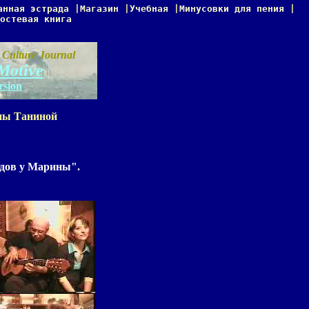
анная эстрада
|
Магазин
|
Учебная
|
Минусовки для пения
|
остевая книга
 Culture Journal
Motive
rsion
ны Таниной
рдов у Марины".