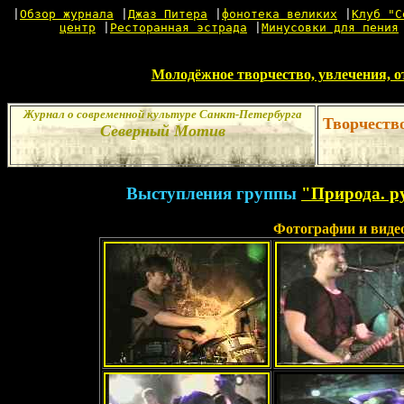
|
Обзор журнала
|
Джаз Питера
|
фонотека великих
|
Клуб "С
центр
|
Ресторанная эстрада
|
Минусовки для пения
Молодёжное творчество, увлечения, 
Журнал о современной культуре Санкт-Петербурга
Творчеств
Северный Мотив
Выступления группы
"Природа. р
Фотографии и виде