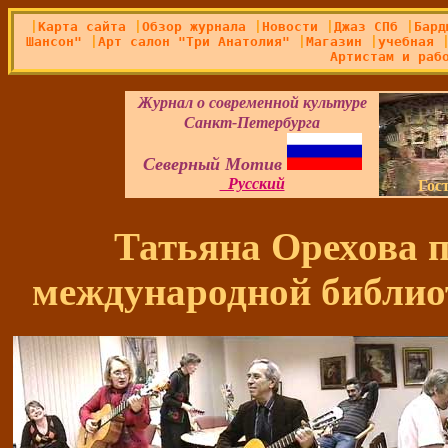
|
Карта сайта
|
Обзор журнала
|
Новости
|
Джаз СПб
|
Бард
Шансон"
|
Арт салон "Три Анатолия"
|
Магазин
|
учебная
Артистам и раб
Журнал о современной культуре
Санкт-Петербурга
Северный Мотив
Русский
Гос
Татьяна Орехова 
международной библио