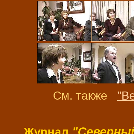
См. также
"В
"Северны
Журнал