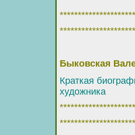
********************
********************
Быковская Вале
Краткая биограф
художника
********************
********************