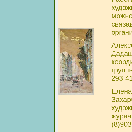
худож
можно
связа
орган
Алекс
Дадаш
коорд
группы
293-4
Елена
Захар
худож
журна
(8)903