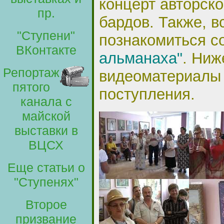
концерт авторско
пр.
бардов. Также, 
"Ступени"
познакомиться 
ВКонтакте
альманаха"
. Ниж
Репортаж
видеоматериалы 
пятого
поступления.
канала с
майской
выставки в
ВЦСХ
Еще статьи о
"Ступенях"
Второе
призвание