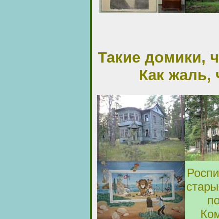
Такие домики, 
Как жаль, 
Роспи
стары
п
Ко