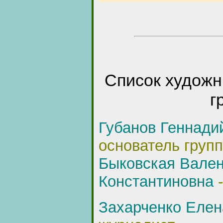
Список художн
г
Губанов Геннади
основатель груп
Быковская Вале
Константиновна
-
Захарченко Елен