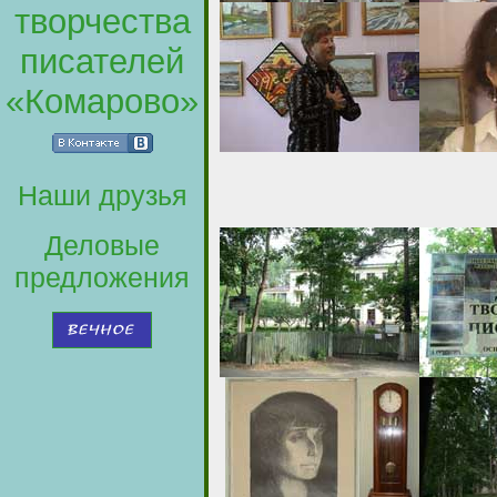
творчества
писателей
«Комарово»
Наши друзья
Деловые
предложения