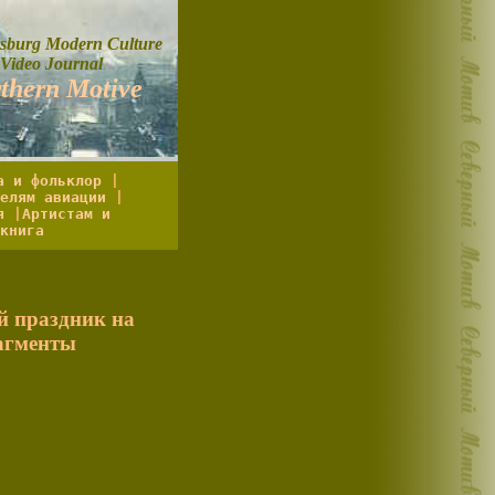
ersburg Modern Culture
Video Journal
thern Motive
а и фольклор
|
елям авиации
|
я
|
Артистам и
книга
й праздник на
рагменты