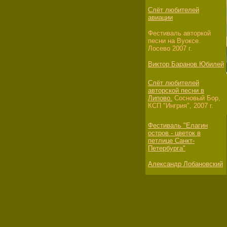
Слёт любителей
авиации
Фестиваль авторкой
песни на Вуоксе.
Лосево 2007 г.
Виктор Баранов Юбилей
Слёт любителей
авторской песни в
Липово.
Сосновый Бор,
КСП "Ингрия", 2007 г.
Фестиваль "Елагин
остров - цветок в
петлице Санкт-
Петербурга"
Александр Лобановский