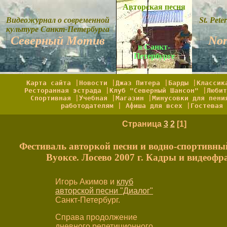
Авторская песня
Видеожурнал о современной
St. Pet
культуре Санкт-Петербурга
Северный Мотив
Nor
в Санкт-
Петербурге
Карта сайта
|
Новости
|
Джаз Питера
|
Барды
|
Классик
Ресторанная эстрада
|
Клуб "Северный Шансон"
|
Любит
Спортивная
|
Учебная
|
Магазин
|
Минусовки для пени
работодателям
|
Афиша для всех
|
Гостевая 
Страница
3
2
[1]
Фестиваль авторкой песни и водно-спортивны
Вуоксе. Лосево 2007 г. Кадры и видеоф
Игорь Акимов и
клуб
авторской песни "Диалог"
Санкт-Петербург.
Справа продолжение
дневного репетиционного