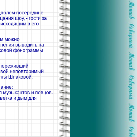
нцполом посередине
ания шоу, - гости за
оисходящим в его
ом можно
 пения выводить на
нусовой фонограммы
, переживший
 свой неповторимый
овны Шпаковой.
ание:
я музыкантов и певцов.
ветка и дым для