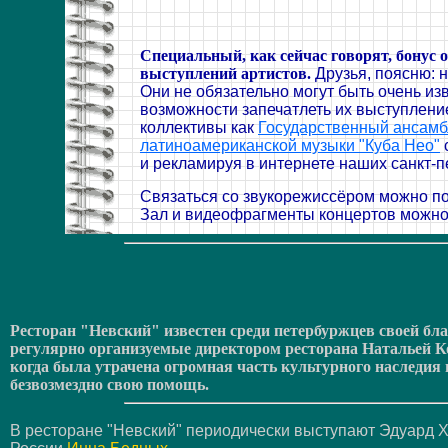
Специальный, как сейчас говорят, бонус 
выступлений артистов.
Друзья, поясню: 
Они не обязательно могут быть очень изв
возможности запечатлеть их выступлени
коллективы как
Государственный ансамб
латиноамериканской музыки "Куба Нео"
и рекламируя в интернете наших санкт-пе
Связаться со звукорежиссёром можно по 
Зал и видеофрагменты концертов можно
Ресторан "Невский" известен среди петербуржцев своей б
регулярно организуемые директором ресторана Натальей К
когда была утрачена огромная часть культурного наследия
безвозмездно свою помощь.
В ресторане "Невский" периодически выступают Эдуард 