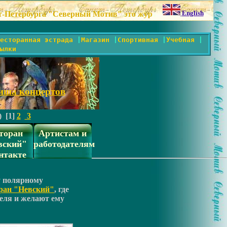
English
ерный Мотив" это журнал не о массовых зрелищах, но и не о
есторанная эстрада
|
Магазин
|
Спортивная
|
Учебная
|
ылки
иша концертов
) [1]
2
3
торан
Артистам и
вский"
работодателям
нтакте
у полярному
ран "Невский"
, где
еля и желают ему