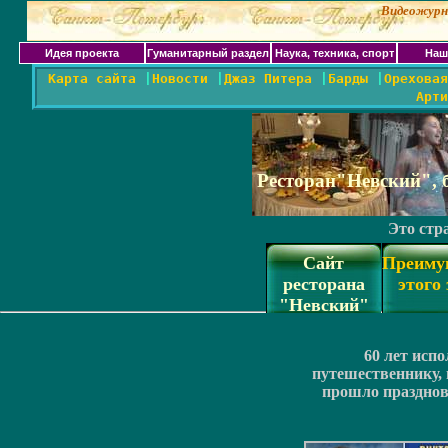
Видеожурн
Идея проекта
Гуманитарный раздел
Наука, техника, спорт
Наш
Карта сайта
|
Новости
|
Джаз Питера
|
Барды
|
Ореховая
Арти
Ресторан"Невский", 
Это стр
Сайт
Преиму
ресторана
этого 
"Невский"
60 лет исп
путешественнику, 
прошло празднов