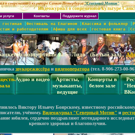
ал о современной культуре Санкт-Петербурга
"Северный Мотив"
Видеожурнал о современной культуре Санкт-Петербурга "Сев
и услуги
Контакты
Поддержите журнал
 гостиная
|
Фестиваль на Елагином
|
Классика и фольклор
|
Р
стам и работодателям
|
Афиша для всех
|
гостевая книга
|
Сс
банкетно-концертный зал "Лидо" (Белый зал)
Аф
аничка
звукорежиссёра
и
видеооператора
(тел. 8-906-273-00-96
щества
Аудио и видео
Артисты,
Концерты в
Рес
зала
музыканты,
белом зале
"Не
ведущие
ВКо
олнилось Виктору Ильичу Боярскому, известному российском
писателю, учёному.
Видеожурнал "Северный Мотив"
и
ресто
ание юбилея, сердечно поздравляют легендарного исследоват
крепкого здоровья и благополучия.