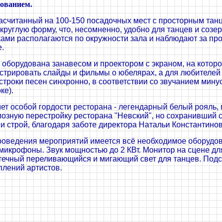
дованием.
расчитанный на 100-150 посадочных мест с просторным та
круглую форму, что, несомненно, удобно для танцев и созерц
ками располагаются по окружности зала и наблюдают за пр
.
 оборудована занавесом и проектором с экраном, на котор
стрировать слайды и фильмы о юбелярах, а для любителей
 строки песен синхронно, в соответствии со звучанием ми
ке).
ет особой гордости ресторана - легендарный белый рояль
иозную перестройку ресторана "Невский", но сохранивший
 и строй, благодаря заботе директора Натальи Константин
роведения мероприятий имеется всё необходимое оборудов
микрофоны. Звук мощностью до 2 КВт. Монитор на сцене дл
течный переливающийся и мигающий свет для танцев. Подс
плений артистов.