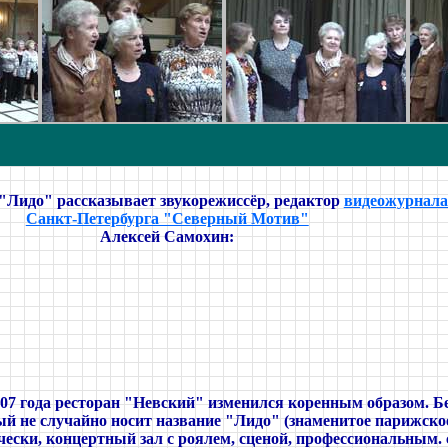
"Лидо" рассказывает звукорежиссёр, редактор
видеожурнала
Санкт-Петербурга "Северный Мотив"
Алексей Самохин:
07 года ресторан "Невский" изменился коренным образом. Б
й не случайно носит название "Лидо" (знаменитое парижское 
ески, концертный зал с роялем, сценой, профессиональным.