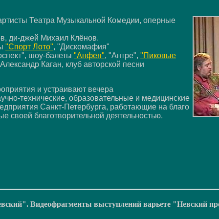
 артисты Театра Музыкальной Комедии, оперные
в, ди-джей Михаил Клёнов.
пы
"Спорт Лото"
, "Дискомафия"
оспект", шоу-балеты
"Анфея"
, "Антре",
"Пиковые
 Александр Каган, клуб авторской песни
роприятия и устраивают вечера
чно-технические, образовательные и медицинские
едприятия Санкт-Петербурга, работающие на благо
ые своей благотворительной деятельностью.
евский". Видеофрагменты выступлений варьете "Невский пр