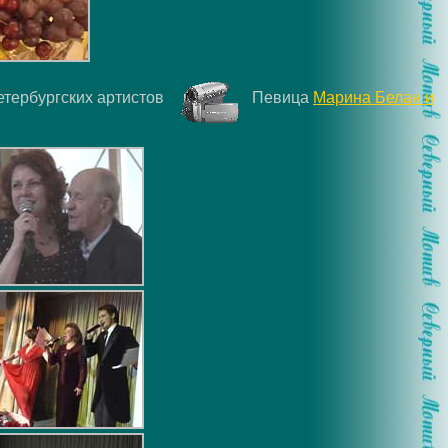
петербургских артистов
Певица
Марина Белан и