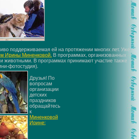
ливо поддерживаемая ей на протяжении многих лет. Уже
ям Ирины Миненковой.
В программах, организованных
ыми животными. В программах принимают участие также
ни-фотостудия).
Друзья! По
вопросам
организации
детских
праздников
обращайтесь
к
Миненковой
Ирине: