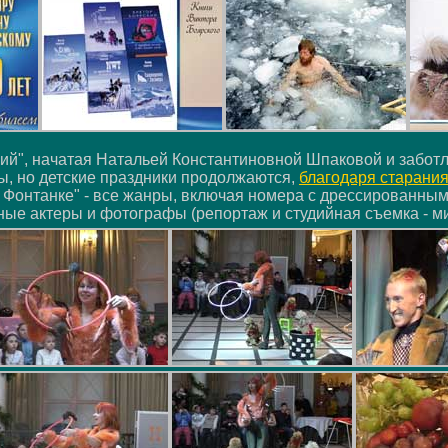
кий", начатая Натальей Константиновной Шпаковой и забот
ны, но детские праздники продолжаются,
благодаря старани
а Фонтанке" - все жанры, включая номера с дрессированн
ые актеры и фотографы (репортаж и студийная съемка - ми