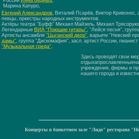
России
Инна Бедных,
Марина Капуро,
Евгений Александров,
Виталий Псарёв, Виктор Кривонос,
певцы, оркестры народных инструментов.
Актёры театра "Буфф" Михаил Майзель, Михаил Трясоруко
Легендарные
ВИА "Поющие гитары"
, "Лейся песня", груп
Артисты ансамбля
"Цыганский двор"
, варьете "Невский пр
дамы"
, группа "Дискомафия", засл. артист России, пианист
"Музыкальная среда"
.
Здесь проводят свои ме
отдыхапрославленныенау
учреждения, фирмы и пр
нашего города и известн
Концерты в банкетном зале "Лидо" ресторана "Н