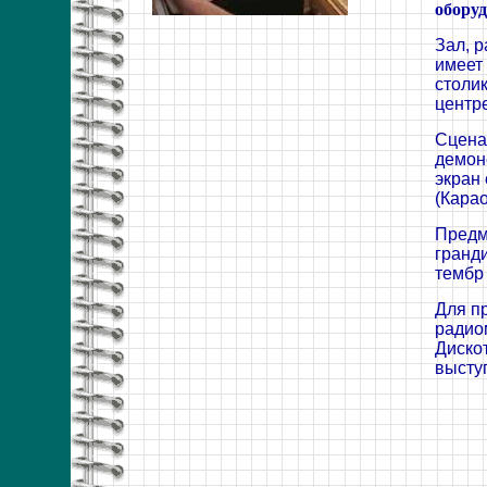
обору
Зал, 
имеет 
столи
центре
Сцена
демон
экран
(Карао
Предм
гранд
тембр
Для п
радио
Диско
высту