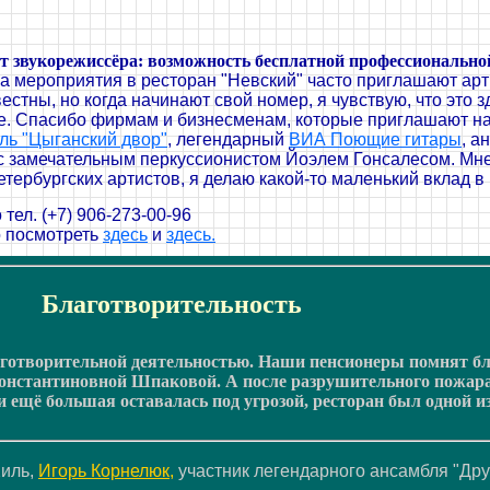
от звукорежиссёра: возможность бесплатной профессиональной
на мероприятия в ресторан "Невский" часто приглашают арт
естны, но когда начинают свой номер, я чувствую, что это 
е. Спасибо фирмам и бизнесменам, которые приглашают на
ль "Цыганский двор"
, легендарный
ВИА Поющие гитары
, а
с замечательным перкуссионистом Йоэлем Гонсалесом. Мне
тербургских артистов, я делаю какой-то маленький вклад в 
тел. (+7) 906-273-00-96
 посмотреть
здесь
и
здесь.
Благотворительность
лаготворительной деятельностью. Наши пенсионеры помнят 
онстантиновной Шпаковой. А после разрушительного пожара 
 и ещё большая оставалась под угрозой, ресторан был одной
Хиль,
Игорь Корнелюк,
участник легендарного ансамбля "Дру