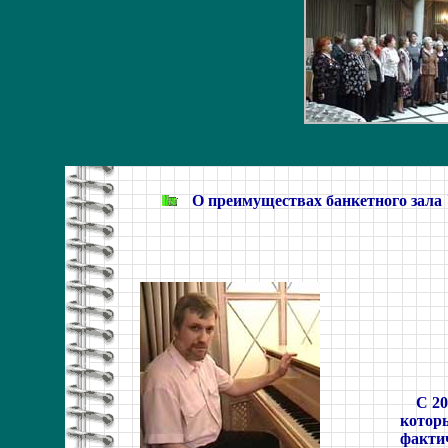
О преимуществах банкетного зала 
С 20
которы
фактич