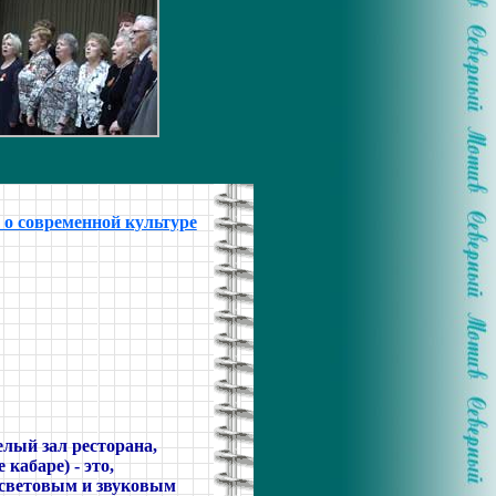
 о современной культуре
елый зал ресторана,
кабаре) - это,
 световым и звуковым