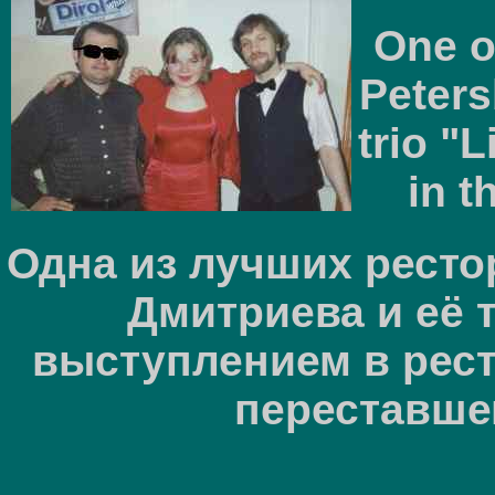
One o
Peters
trio "
in t
Одна из лучших ресто
Дмитриева и её 
выступлением в рест
переставше