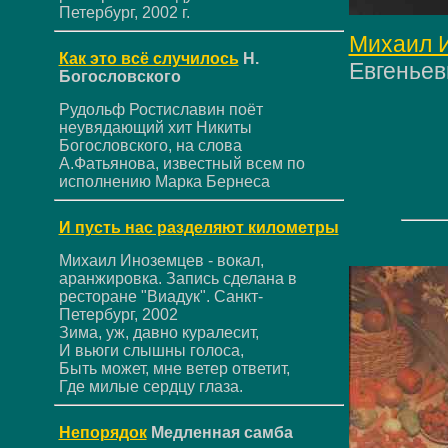
Петербург, 2002 г.
Михаил 
Как это всё случилось
Н.
Евгеньев
Богословского
Рудольф Ростиславин поёт
неувядающий хит Никиты
Богословского, на слова
А.Фатьянова, известный всем по
исполнению Марка Бернеса
И пусть нас разделяют километры
Михаил Иноземцев - вокал,
аранжировка. Запись сделана в
ресторане "Виадук". Санкт-
Петербург, 2002
Зима, уж, давно куралесит,
И вьюги слышны голоса,
Быть может, мне ветер ответит,
Где милые сердцу глаза.
Непорядок
Медленная самба