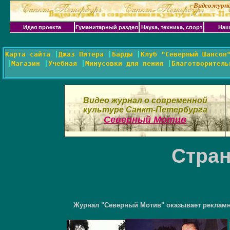
Видеожурна
деожурнал о современной культуре Санкт-Петербурга "Северн
Идея проекта
Гуманитарный раздел
Наука, техника, спорт
Наш
Карта сайта
|
Джаз Питера
|
Барды
|
Клуб "Северный Шансон
|
Магазин
|
Учебная
|
Минусовки для пения
|
Благотворитель
Видео журнал о современной
культуре Санкт-Петербурга
Северный Мотив
Стра
Журнал "Северный Мотив" оказывает рекламную