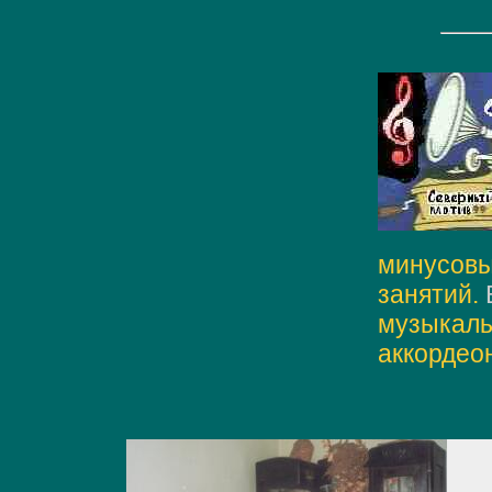
минусовы
занятий.
музыкаль
аккордеон