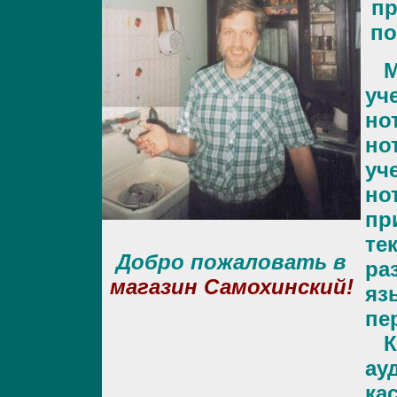
пр
по
Му
уч
но
но
уч
но
пр
те
Добро пожаловать в
ра
магазин Самохинский!
яз
пе
Ко
ау
ка