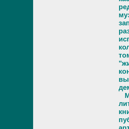
ре
му
за
ра
ис
ко
то
"ж
ко
вы
де
Му
ли
кн
пу
ар